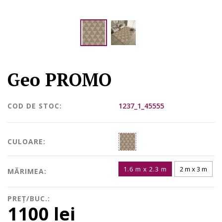
Geo PROMO
COD DE STOC:
1237_1_45555
CULOARE:
1.6 m x 2.3 m
2 m x 3 m
MĂRIMEA:
PREȚ/BUC.:
1100 lei