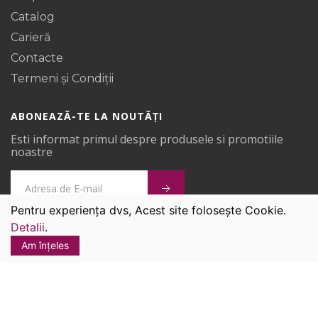
Catalog
Carieră
Contacte
Termeni și Condiții
ABONEAZĂ-TE LA NOUTĂȚI
Esti informat primul despre produsele si promotiile
noastre
Pentru experiența dvs, Acest site folosește Cookie.
Detalii
.
Covoare Ungheni © 2026.
Am înțeles
Toate drepturile sunt rezervate.