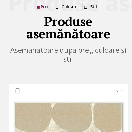
Preț
Culoare
Stil
Produse
asemănătoare
Asemanatoare dupa preț, culoare și
stil