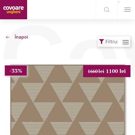
`
Co
Înapoi
Filtru:
-33%
1100 lei
1660 lei