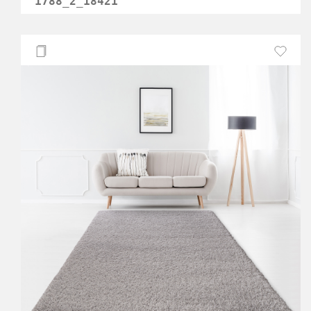
1788_2_18421