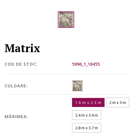
Matrix
COD DE STOC:
5996_1_18455
CULOARE:
1.6 m x 2.3 m
2 m x 3 m
2.4 m x 3.4 m
MĂRIMEA:
2.8 m x 3.7 m