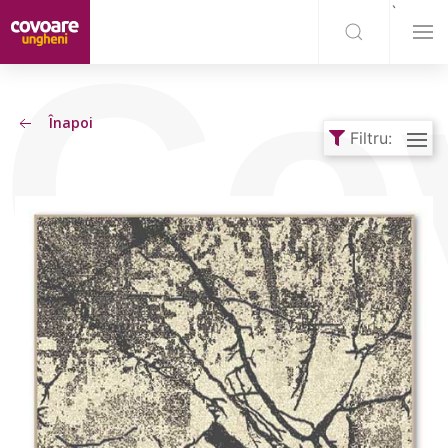
`
Co
Înapoi
Filtru: