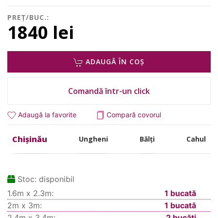
PREȚ/BUC.:
1840 lei
ADAUGĂ ÎN COȘ
Comandă într-un click
Adaugă la favorite
Compară covorul
Chișinău
Ungheni
Bălți
Cahul
Stoc:
disponibil
1.6m x 2.3m:
1 bucată
2m x 3m:
1 bucată
2.4m x 3.4m:
2 bucăți