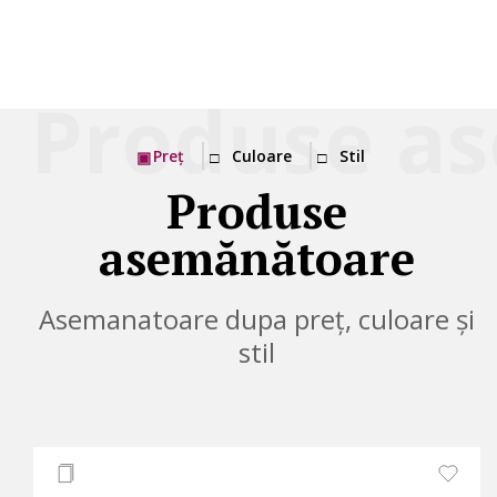
Preț
Culoare
Stil
Produse
asemănătoare
Asemanatoare dupa preț, culoare și
stil