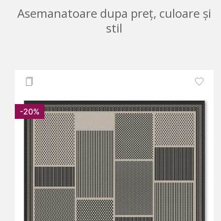
Asemanatoare dupa preț, culoare și
stil
-20%