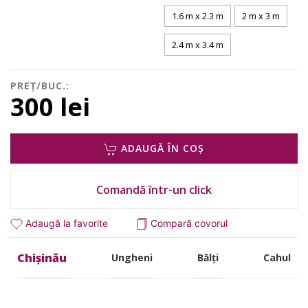
1.6 m x 2.3 m
2 m x 3 m
2.4 m x 3.4 m
PREȚ/BUC.:
300 lei
ADAUGĂ ÎN COȘ
Comandă într-un click
Adaugă la favorite
Compară covorul
Chișinău
Ungheni
Bălți
Cahul