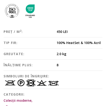
2
PREȚ / M
:
450 LEI
TIP FIR:
100% HeatSet & 100% Acril
GREUTATE:
2.0 kg
ÎNĂLȚIME PLUS:
8
SIMBOLURI DE ÎNGRIJIRE:
CATEGORII:
Colecții moderne,