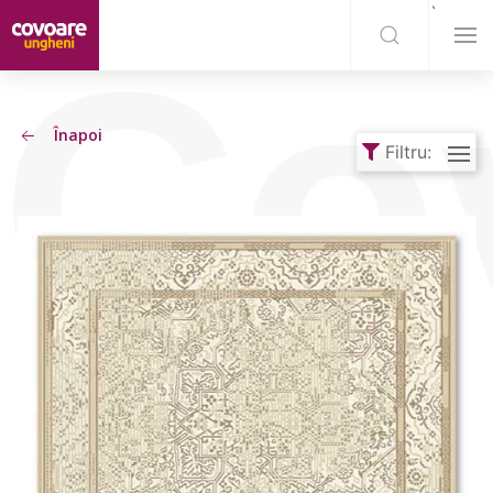
`
Co
Înapoi
Filtru: