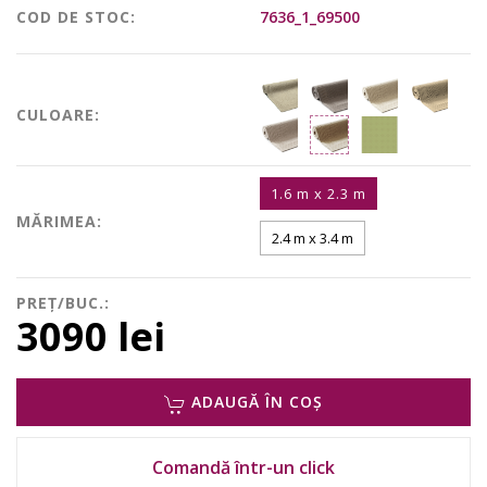
COD DE STOC:
7636_1_69500
CULOARE:
1.6 m x 2.3 m
MĂRIMEA:
2.4 m x 3.4 m
PREȚ/BUC.:
3090 lei
ADAUGĂ ÎN COȘ
Comandă într-un click