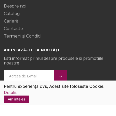
Despre noi
Catalog
Carieră
Contacte
Termeni și Condiții
ABONEAZĂ-TE LA NOUTĂȚI
Esti informat primul despre produsele si promotiile
noastre
Pentru experiența dvs, Acest site folosește Cookie.
Detalii
.
Covoare Ungheni © 2026.
Am înțeles
Toate drepturile sunt rezervate.