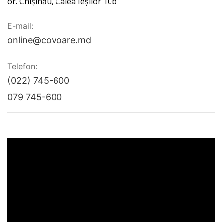
or. Chișinău, Calea Ieșilor 10b
E-mail:
online@covoare.md
Telefon:
(022) 745-600
079 745-600