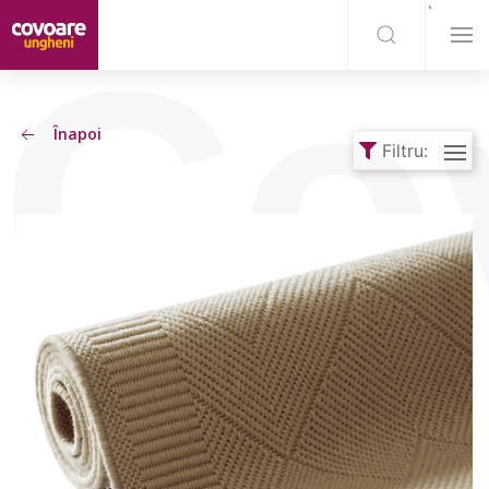
`
Co
Înapoi
Filtru: