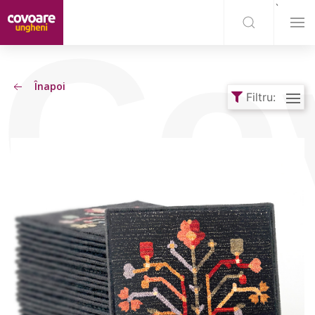
`
Co
Înapoi
Filtru: