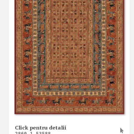
Click pentru detalii
2860_1_53588