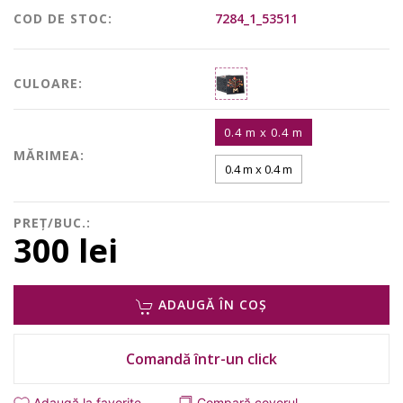
COD DE STOC:
7284_1_53511
CULOARE:
0.4 m x 0.4 m
MĂRIMEA:
0.4 m x 0.4 m
PREȚ/BUC.:
300 lei
ADAUGĂ ÎN COȘ
Comandă într-un click
Adaugă la favorite
Compară covorul