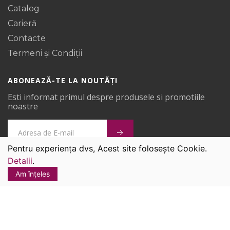
Catalog
Carieră
Contacte
Termeni și Condiții
ABONEAZĂ-TE LA NOUTĂȚI
Esti informat primul despre produsele si promotiile
noastre
Pentru experiența dvs, Acest site folosește Cookie.
Detalii
.
Covoare Ungheni © 2026.
Am înțeles
Toate drepturile sunt rezervate.