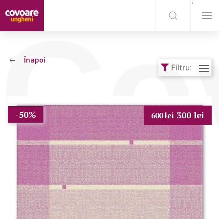
`
Co
Înapoi
Filtru:
-50%
300 lei
600 lei