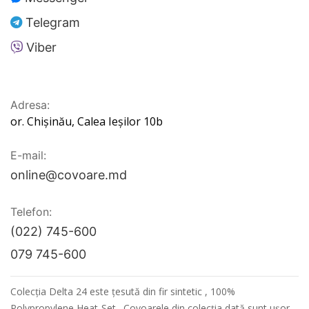
Telegram
Viber
Adresa:
or. Chișinău, Calea Ieșilor 10b
E-mail:
online@covoare.md
Telefon:
(022) 745-600
079 745-600
Colecția Delta 24 este țesută din fir sintetic , 100%
Polypropylene Heat-Set . Covoarele din colecția dată sunt ușor