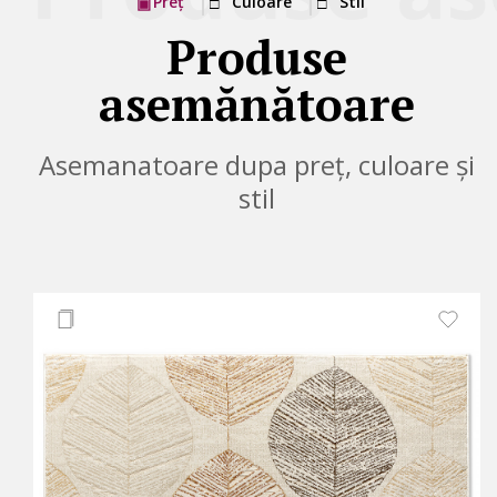
Preț
Culoare
Stil
Produse
asemănătoare
Asemanatoare dupa preț, culoare și
stil