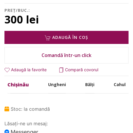
PREȚ/BUC.:
300 lei
ADAUGĂ ÎN COȘ
Comandă într-un click
Adaugă la favorite
Compară covorul
Chișinău
Ungheni
Bălți
Cahul
Stoc:
la comandă
Lăsați-ne un mesaj:
Messenger