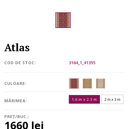
Atlas
COD DE STOC:
3164_1_41355
CULOARE:
1.6 m x 2.3 m
2 m x 3 m
MĂRIMEA:
PREȚ/BUC.:
1660 lei