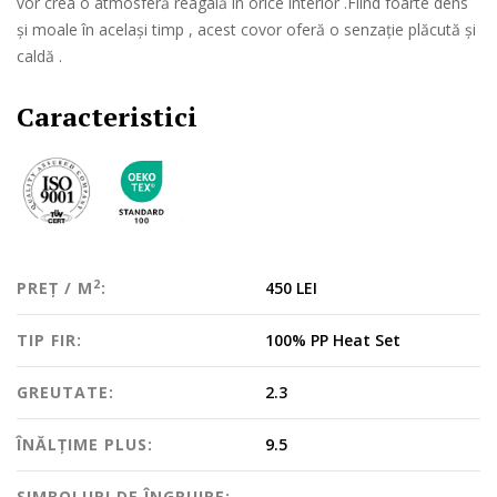
vor crea o atmosferă reagală în orice interior .Fiind foarte dens
și moale în același timp , acest covor oferă o senzație plăcută și
caldă .
Caracteristici
2
PREȚ / M
:
450 LEI
TIP FIR:
100% PP Heat Set
GREUTATE:
2.3
ÎNĂLȚIME PLUS:
9.5
SIMBOLURI DE ÎNGRIJIRE: