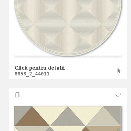
Click pentru detalii
8858_2_44011