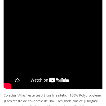
Colecția "Atlas" este țesută din fir sintetic , 100% Polypropylene,
și aminteste de covoarele de lînă . Designele clasice și bogate