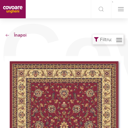
`
Co
Înapoi
Filtru: