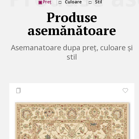
Preț
Culoare
Stil
Produse
asemănătoare
Asemanatoare dupa preț, culoare și
stil