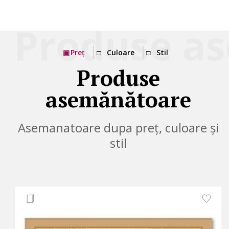
Preț
Culoare
Stil
Produse
asemănătoare
Asemanatoare dupa preț, culoare și
stil