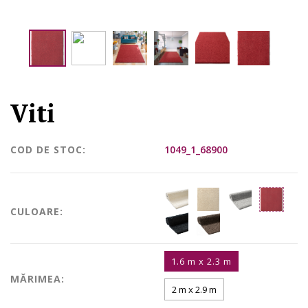
Viti
COD DE STOC:
1049_1_68900
CULOARE:
1.6 m x 2.3 m
MĂRIMEA:
2 m x 2.9 m