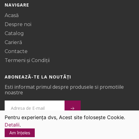
NAVIGARE
Acasă
Despre noi
Catalog
Carieră
Contacte
Termeni și Condiții
ABONEAZĂ-TE LA NOUTĂȚI
Esti informat primul despre produsele si promotiile
noastre
Pentru experiența dvs, Acest site folosește Cookie.
Detalii
.
Covoare Ungheni © 2026.
Am înțeles