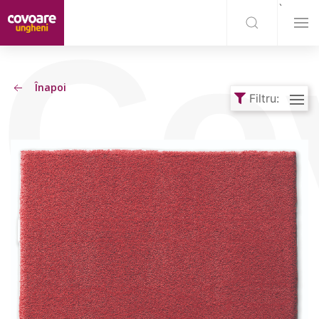
`
Cov
Înapoi
Filtru: